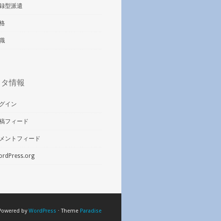
録型派遣
格
職
メタ情報
グイン
稿フィード
メントフィード
rdPress.org
Powered by
WordPress
⋅ Theme
Paradise