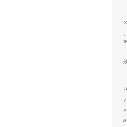
メ
資
メ
ラ
派