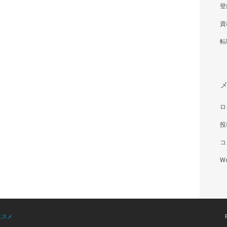
登
資
転
ロ
投
コ
Wo
ススメ