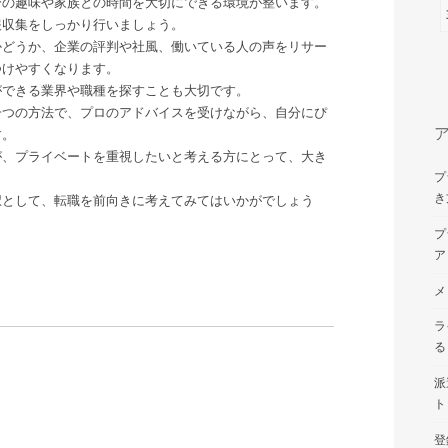
分の趣味や家族との時間を大切にできる環境が整います。
報収集をしっかり行いましょう。
かどうか、企業の評判や社風、働いている人の声をリサー
つけやすくなります。
ができる業界や職種を探すことも大切です。
一つの方法で、プロのアドバイスを受けながら、自分にぴ
す。
が、プライベートを重視したいと考える方にとって、大き
プ
き
択として、転職を前向きに考えてみてはいかがでしょう
プ
ア
メ
ラ
る
派
ト
登