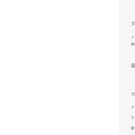
メ
資
メ
ラ
派