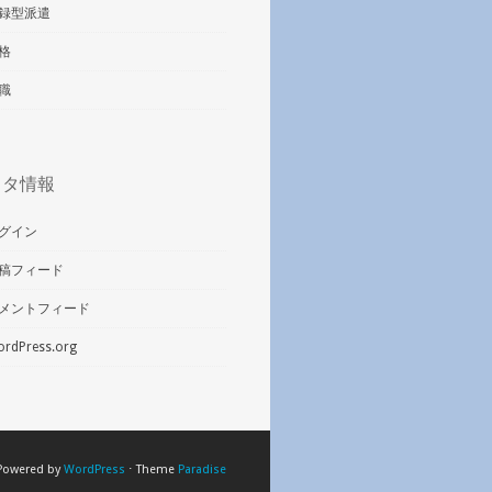
録型派遣
格
職
メタ情報
グイン
稿フィード
メントフィード
rdPress.org
Powered by
WordPress
⋅ Theme
Paradise