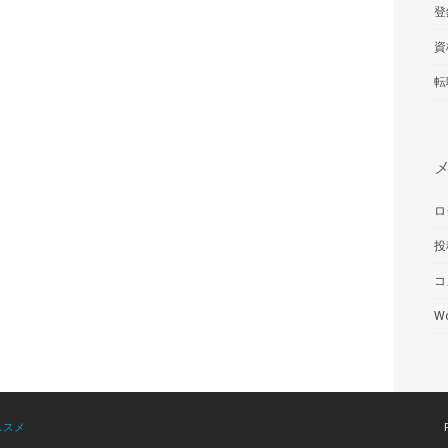
登
資
転
ロ
投
コ
Wo
ススメ