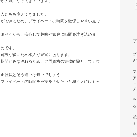
場が人気になってきています。
く人たちも増えてきました。
とができるため、プライベートの時間を確保しやすい点で
りませんから、安心して趣味や家庭に時間を注ぎ込めま
すめです。
プ
る施設が多いため求人が豊富にあります。
き
務期間とみなされるため、専門資格の実務経験としてカウ
プ
は正社員とそう違いは無いでしょう。
ア
、プライベートの時間を充実をさせたいと思う人にはもっ
。
メ
ラ
る
派
ト
登